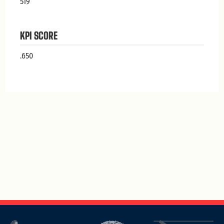
519
KPI SCORE
.650